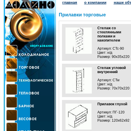
главная
о компании
наши об
Прилавки торговые
Стелаж со
стеклянными
полками и
накопителем
Артикул:
CTc-90
Цвет:
н/д
Размер:
90x35x220
Стелаж угловой
внутренний
Артикул:
CTw
Цвет:
н/д
Размер:
70х70х220
Прилавок глухой
Артикул:
ПГ-120
Цвет:
н/д
Размер:
120х62х92