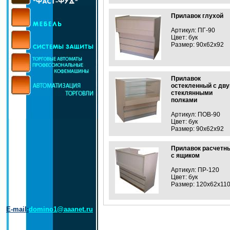
Прилавок глухой
Артикул:
ПГ-90
Цвет:
бук
Размер:
90х62х92
Прилавок
остекленный с дв
стеклянными
полками
Артикул:
ПОВ-90
Цвет:
бук
Размер:
90х62х92
Прилавок расчетн
с ящиком
Артикул:
ПР-120
Цвет:
бук
Размер:
120х62х11
E-mail:
domino1@aaanet.ru