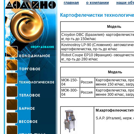
главная
о компании
наши об
Картофелечистки технологич
Модель
Croydon DBC (Бразилия)- картофелечистка
кг, пр-ть до 150кг/час
Kovinostroy LP-90 (Словения)- автоматиче
картофелечистка, пр-ть до кг/час
Robot Coupe EP10 (Франция)- овощечистка
кг., пр-ть до 280 кг/час
Модель
МОК-150-
Картофелечистка, пр
Россия
04
менее 150 кг/час, загру
МОК-300-
Картофелечистка, пр
Россия
04
менее 300 кг/час, загру
М.картофелеочистит
S.A.P. (Италия), нерж. с