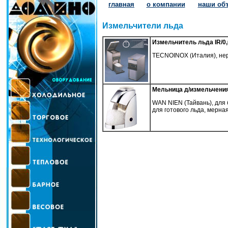
главная
о компании
наши об
Измельчители льда
Измельчитель льда IR/0
TECNOINOX (Италия), нерж
Мельница д/измельчени
WAN NIEN (Тайвань), для
для готового льда, мерна