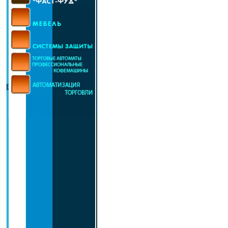
E-mail:
domino1@aaanet.ru