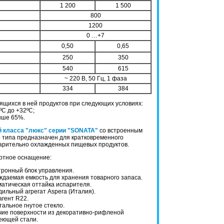
1 200
1 500
800
1200
0 …+7
0,50
0,65
250
350
540
615
~ 220 В, 50 Гц, 1 фаза
334
384
ящихся в ней продуктов при следующих условиях:
ºC до +32ºC;
выше 65%.
 класса "люкс" cерии "SONATA"
со встроенным
 типа предназначен для кратковременного
арительно охлажденных пищевых продуктов.
тное оснащение:
тронный блок управления.
даемая емкость для хранения товарного запаса.
атическая оттайка испарителя.
ильный агрегат Aspera (Италия).
гент R22.
альное гнутое стекло.
чие поверхности из декоративно-рифленой
ющей стали.