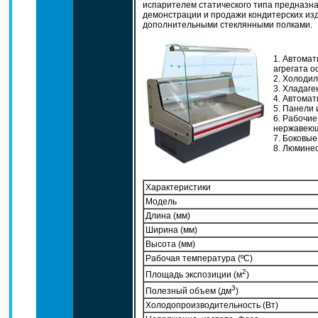
испарителем статического типа предназн
демонстрации и продажи кондитерских из
дополнительными стеклянными полками.
1. Автомат
агрегата о
2. Холодил
3. Хладаге
4. Автомат
5. Панели 
6. Рабочие
нержавеющ
7. Боковые
8. Люминес
Характеристики
Модель
Длина (мм)
Ширина (мм)
Высота (мм)
Рабочая температура (ºC)
2
Площадь экспозиции (м
)
3
Полезный объем (дм
)
Холодопроизводительность (Вт)