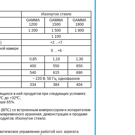
Изогнутое стекло
GAMMA
GAMMA
GAMMA
1200
1500
1800
1 200
1 500
1 800
1 100
)
+2 ...+7
ной камере
0 …+6
0,85
1,10
1,30
400
550
650
540
615
690
~ 220 В, 50 Гц, однофазное
334
384
404
ящихся в ней продуктов при следующих условиях:
ºC до +32ºC;
выше 65%.
(ВПС) со встроенным компрессором и испарителем
тковременного хранения, демонстрации и продажи
дуктов. Изогнутое стекло.
атическое управление работой хол. агрегата