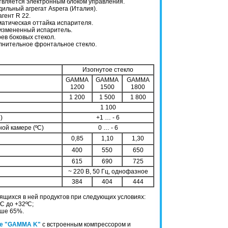
вляется электронным блоком управления.
ильный агрегат Aspera (Италия).
гент R 22.
атическая оттайка испарителя.
измененный испаритель.
ев боковых стекол.
лнительное фронтальное стекло.
Изогнутое стекло
GAMMA
GAMMA
GAMMA
1200
1500
1800
1 200
1 500
1 800
1 100
)
+1 … - 6
ой камере (ºC)
0 … - 6
0,85
1,10
1,30
400
550
650
615
690
725
~ 220 В, 50 Гц, однофазное
384
404
444
ящихся в ней продуктов при следующих условиях:
C до +32ºC;
ыше 65%.
ые "GAMMA K"
с встроенным компрессором и