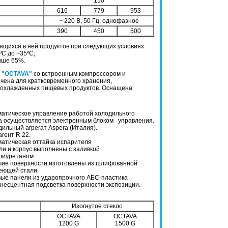
150
616
779
953
~ 220 В, 50 Гц, однофазное
390
450
500
ящихся в ней продуктов при следующих условиях:
ºC до +35ºC;
выше 65%.
я "OCTAVA"
со встроенным компрессором и
чена для кратковременного хранения,
 охлажденных пищевых продуктов. Оснащена
матическое управление работой холодильного
а осуществляется электронным блоком управления.
ильный агрегат Aspera (Италия).
гент R 22.
матическая оттайка испарителя
и и корпус выполнены с заливкой
иуретаном.
чие поверхности изготовлены из шлифованной
ющей стали.
вые панели из ударопрочного АБС-пластика
несцентная подсветка поверхности экспозиции.
Изогнутое стекло
OCTAVA
OCTAVA
1200 G
1500 G