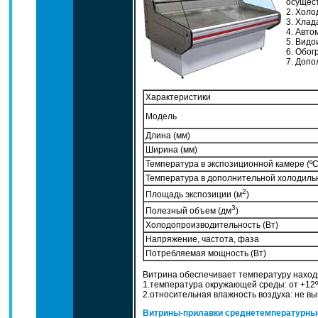
осущест
2. Холод
3. Хлада
4. Автом
5. Видо
6. Обогр
7. Допо
Характеристики
Модель
Длина (мм)
Ширина (мм)
Температура в экспозиционной камере (ºC
Температура в дополнительной холодильн
2
Площадь экспозиции (м
)
3
Полезный объем (дм
)
Холодопроизводительность (Вт)
Напряжение, частота, фаза
Потребляемая мощность (Вт)
Витрина обеспечивает температуру наход
1.температура окружающей среды: от +12º
2.относительная влажность воздуха: не в
Витрины-прилавки среднетемпературн