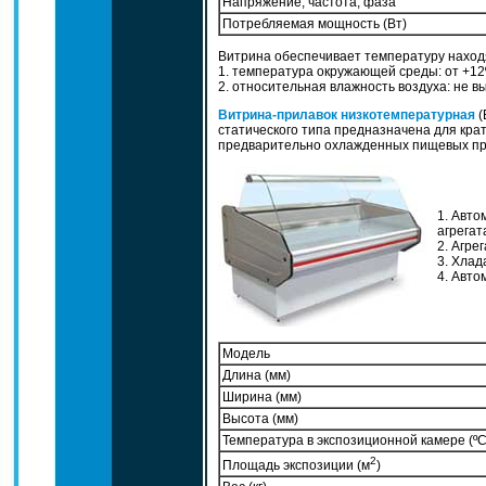
Напряжение, частота, фаза
Потребляемая мощность (Вт)
Витрина обеспечивает температуру наход
1. температура окружающей среды: от +12
2. относительная влажность воздуха: не 
Витрина-прилавок низкотемпературная
(
статического типа предназначена для кра
предварительно охлажденных пищевых пр
1. Авто
агрегат
2. Агрег
3. Хлад
4. Авто
Модель
Длина (мм)
Ширина (мм)
Высота (мм)
Температура в экспозиционной камере (ºC
2
Площадь экспозиции (м
)