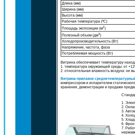
Длина (мм)
Ширина (мм)
Высота (мм)
Рабочая температура (ºC)
2
Площадь экспозиции (м
)
3
Полезный объем (дм
)
Холодопроизводительность (Вт)
Напряжение, частота, фаза
Потребляемая мощность (Вт)
Витрина обеспечивает температуру наход
1. температура окружающей среды: от +12
2. относительная влажность воздуха: не 
Витрина-прилавок среднетемпературный
компрессором и испарителем статического
хранения, демонстрации и продажи предв
Стандар
1. Элек
2. Охлаж
3. Автом
4. Холод
5. Хлада
6. Фронт
7. Рабо
нержаве