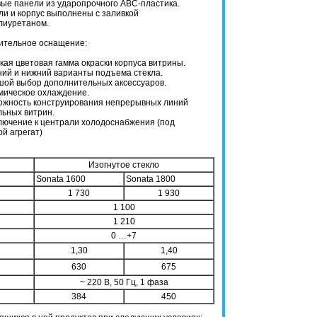
ые панели из ударопрочного АВС-пластика.
и и корпус выполнены с заливкой
иуретаном.
тельное оснащение:
ая цветовая гамма окраски корпуса витрины.
ний и нижний варианты подъема стекла.
шой выбор дополнительных аксессуаров.
мическое охлаждение.
ожность конструирования непрерывных линий
ьных витрин.
лючение к централи холодоснабжения (под
й агрегат)
Изогнутое стекло
Sonata 1600
Sonata 1800
1 730
1 930
1 100
1 210
0 …+7
1,30
1,40
630
675
~ 220 В, 50 Гц, 1 фаза
384
450