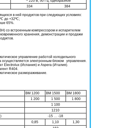
~ 220 В, 50 Гц, однофазное
334
384
ящихся в ней продуктов при следующих условиях:
ºC до +32ºC;
выше 65%.
ВН) со встроенным компрессором и испарителем
тковременного хранения, демонстрации и продажи
одуктов.
матическое управление работой холодильного
а осуществляется электронным блоком управления.
ат Electrolux (Испания) и Aspera (Италия).
агент R404.
матическое размораживание.
ВМ 1200
ВМ 1500
ВМ 1800
1 200
1 500
1 800
1 100
1210
)
-15 … -18
0,85
1,10
1,30