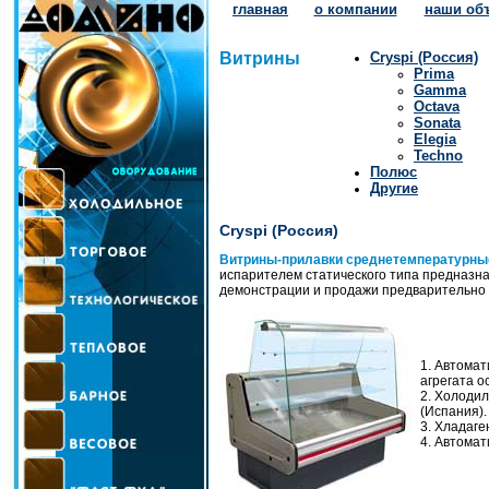
главная
о компании
наши об
Витрины
Cryspi (Россия)
Prima
Gamma
Octava
Sonata
Elegia
Techno
Полюс
Другие
Cryspi (Россия)
Витрины-прилавки среднетемпературн
испарителем статического типа предназн
демонстрации и продажи предварительно
1. Автомат
агрегата о
2. Холодиль
(Испания).
3. Хладаге
4. Автомат