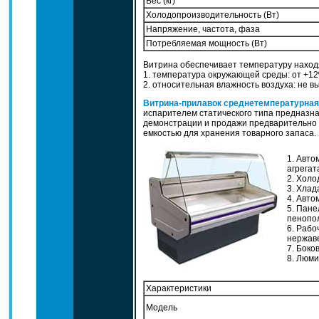
Вес (кг)
Холодопроизводительность (Вт)
Напряжение, частота, фаза
Потребляемая мощность (Вт)
Витрина обеспечивает температуру наход
1. температура окружающей среды: от +12
2. относительная влажность воздуха: не 
Витрина-прилавок среднетемпературна
испарителем статического типа предназна
демонстрации и продажи предварительно
емкостью для хранения товарного запаса.
1. Авто
агрегат
2. Холод
3. Хлада
4. Авто
5. Панел
пенопол
6. Рабо
нержаве
7. Боко
8. Люми
Характеристики
Модель