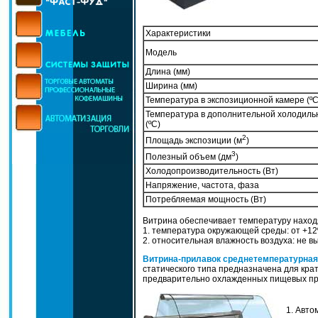
Характеристики
Модель
Длина (мм)
Ширина (мм)
Температура в экспозиционной камере (ºC
Температура в дополнительной холодиль
(ºC)
2
Площадь экспозиции (м
)
3
Полезный объем (дм
)
Холодопроизводительность (Вт)
Напряжение, частота, фаза
Потребляемая мощность (Вт)
Витрина обеспечивает температуру наход
1. температура окружающей среды: от +12
2. относительная влажность воздуха: не 
Витрина-прилавок среднетемпературная
статического типа предназначена для кра
предварительно охлажденных пищевых про
1. Автом