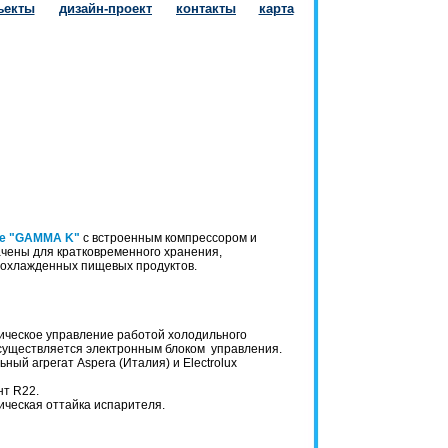
ъекты
дизайн-проект
контакты
карта
ые "GAMMA K"
с встроенным компрессором и
ачены для кратковременного хранения,
 охлажденных пищевых продуктов.
ическое управление работой холодильного
существляется электронным блоком управления.
ный агрегат Aspera (Италия) и Electrolux
нт R22.
ическая оттайка испарителя.