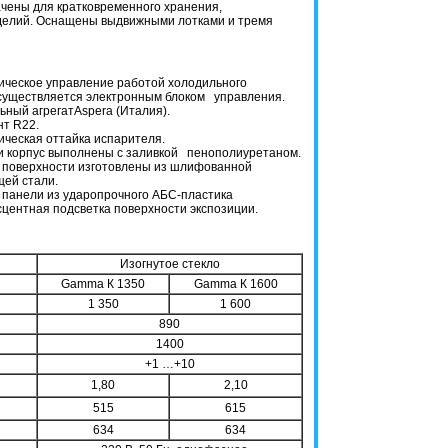
ачены для кратковременного хранения,
делий. Оснащены выдвижными лотками и тремя
ическое управление работой холодильного
существляется электронным блоком управления.
ьный агрегатAspera (Италия).
нт R22.
ическая оттайка испарителя.
и корпус выполнены с заливкой пенополиуретаном.
 поверхности изготовлены из шлифованной
ей стали.
 панели из ударопрочного АБС-пластика
центная подсветка поверхности экспозиции.
Изогнутое стекло
Gamma К 1350
Gamma К 1600
1 350
1 600
890
1400
+1 …+10
1,80
2,10
515
615
634
634