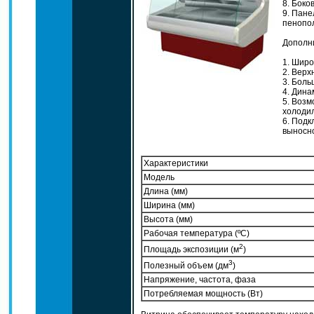
8. Боков
9. Панел
пенопол
Дополни
1. Широк
2. Верх
3. Боль
4. Дина
5. Возм
холодил
6. Подк
выносно
Характеристики
Модель
Длина (мм)
Ширина (мм)
Высота (мм)
Рабочая температура (ºC)
2
Площадь экспозиции (м
)
3
Полезный объем (дм
)
Напряжение, частота, фаза
Потребляемая мощность (Вт)