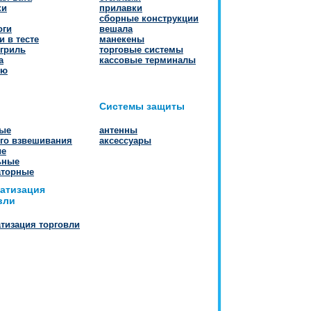
ки
прилавки
сборные конструкции
оги
вешала
и в тесте
манекены
 гриль
торговые системы
а
кассовые терминалы
кю
Системы защиты
вые
антенны
го взвешивания
аксессуары
ые
ьные
аторные
атизация
вли
тизация торговли