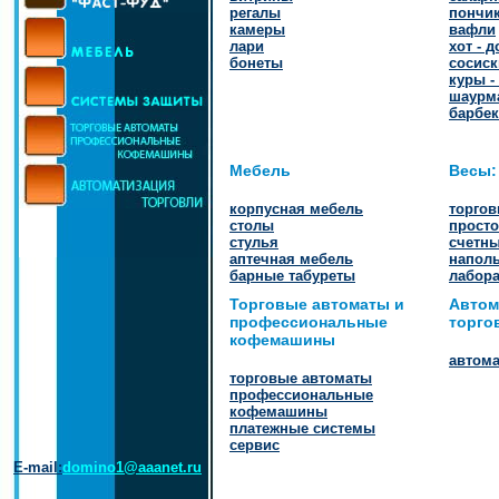
регалы
пончи
камеры
вафли
лари
хот - д
бонеты
сосиск
куры -
шаурм
барбе
Мебель
Весы:
корпусная мебель
торго
столы
просто
стулья
счетн
аптечная мебель
напол
барные табуреты
лабор
Торговые автоматы и
Автом
профессиональные
торго
кофемашины
автома
торговые автоматы
профессиональные
кофемашины
платежные системы
сервис
E-mail:
domino1@aaanet.ru