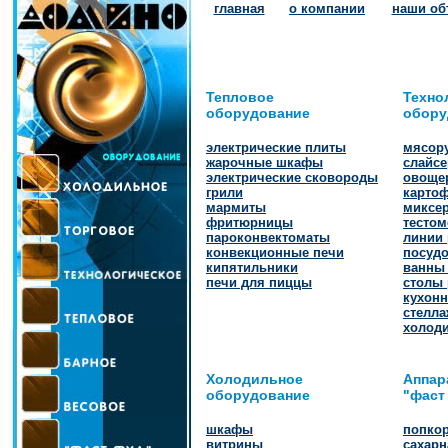
главная
о компании
наши об
Тепловое
Техно
оборудование
обору
электрические плиты
мясор
жарочные шкафы
слайс
электрические сковороды
овоще
грили
карто
мармиты
миксе
фритюрницы
тесто
пароконвектоматы
линии 
конвекционные печи
посуд
кипятильники
ванны
печи для пиццы
столы
кухон
стелла
холод
Холодильное
Аппар
оборудование
"фаст
шкафы
попко
витрины
сахарн