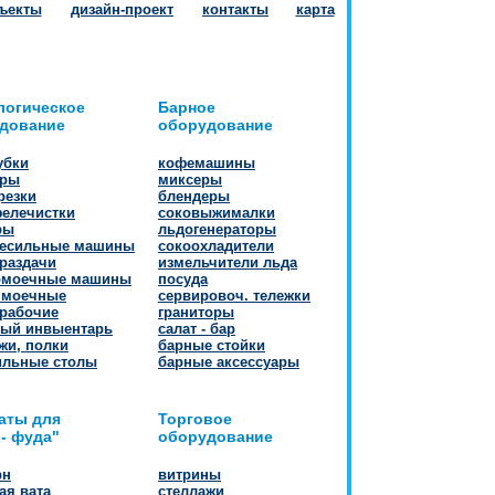
ъекты
дизайн-проект
контакты
карта
логическое
Барное
дование
оборудование
убки
кофемашины
еры
миксеры
резки
блендеры
фелечистки
соковыжималки
ры
льдогенераторы
месильные машины
сокоохладители
раздачи
измельчители льда
омоечные машины
посуда
 моечные
сервировоч. тележки
 рабочие
граниторы
ный инвыентарь
салат - бар
жи, полки
барные стойки
ильные столы
барные аксессуары
аты для
Торговое
 - фуда"
оборудование
рн
витрины
ая вата
стеллажи