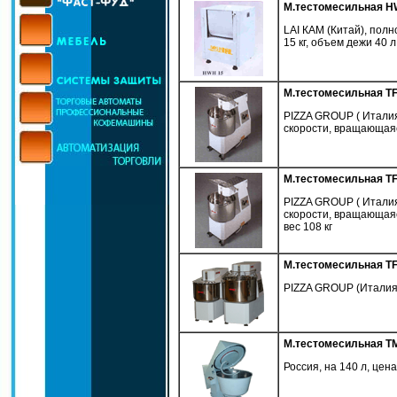
М.тестомесильная H
LAI КAM (Китай), полно
15 кг, объем дежи 40 л
М.тестомесильная TF
PIZZA GROUP ( Италия),
скорости, вращающаяс
М.тестомесильная TF
PIZZA GROUP ( Италия),
скорости, вращающаяс
вес 108 кг
М.тестомесильная T
PIZZA GROUP (Италия), 7
М.тестомесильная Т
Россия, на 140 л, цен