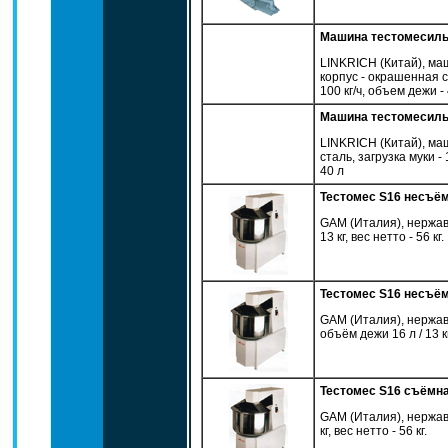
Машина тестомесил
LINKRICH (Китай), маш
корпус - окрашенная ст
100 кг/ч, объем дежи -
Машина тестомесил
LINKRICH (Китай), маш
сталь, загрузка муки -
40 л
Тестомес S16 несъё
GAM (Италия), нержав
13 кг, вес нетто - 56 кг.
Тестомес S16 несъём
GAM (Италия), нержав
объём дежи 16 л / 13 кг,
Тестомес S16 съёмн
GAM (Италия), нержав
кг, вес нетто - 56 кг.