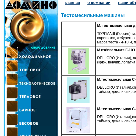
главная
о компании
наши об
Тестомесильные машины
М. тестомесильная д
ТОРГМАШ (Россия), ма
вареников, чебуреков,
масса теста - 4-10 кг,
М.взбивальная F-103
DELLORO (Италия), об
(крюк, венчик, лопатка
М.тестомесильная C
DELLORO (Италия),спи
таймер, дежа и спираль
М.тестомесильная C
DELLORO (Италия),спи
таймер, дежа и спираль