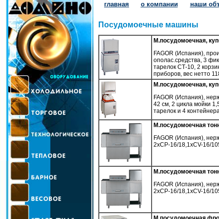
главная
о компании
наши об
Посудомоечные машины
М.посудомоечная, куп
FAGOR (Испания), произ
ополас.средства, 3 фик
тарелок СТ-10, 2 корзи
приборов, вес нетто 118
М.посудомоечная, купо
FAGOR (Испания), нерж.
42 см, 2 цикла мойки 1,
тарелок и 4 контейнера
М.посудомоечная тонн
FAGOR (Испания), нерж 
2хСР-16/18,1хCV-16/105,
М.посудомоечная тонн
FAGOR (Испания), нерж 
2хСР-16/18,1хCV-16/105,
М.посудомоечная фро