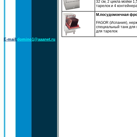
32 см, 2 цикла мойки 1,
тарелок и 4 контейнера
М.посудомоечная фро
FAGOR (Испания), нерж.
специальный танк для 
для тарелок
E-mail:
domino1@aaanet.ru