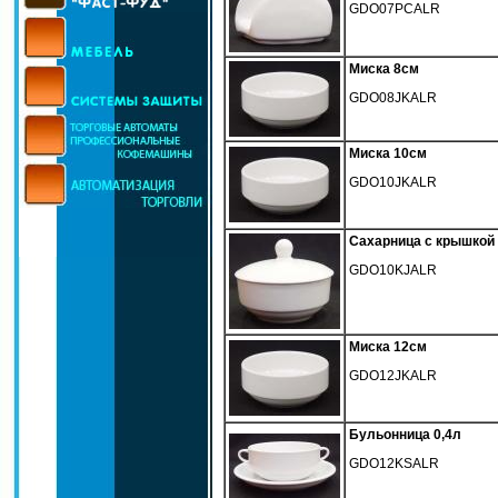
GDO07PCALR
Миска 8см
GDO08JKALR
Миска 10см
GDO10JKALR
Сахарница с крышкой
GDO10KJALR
Миска 12см
GDO12JKALR
Бульонница 0,4л
GDO12KSALR