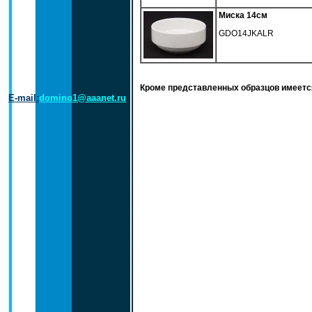
Миска 14см
GDO14JKALR
Кроме представленных образцов имеет
E-mail:
domino1@aaanet.ru