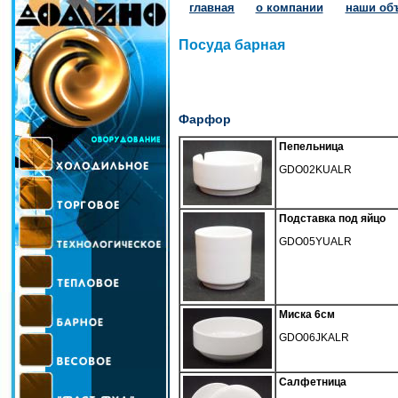
главная
о компании
наши об
Посуда барная
Фарфор
Пепельница
GDO02KUALR
Подставка под яйцо
GDO05YUALR
Миска 6см
GDO06JKALR
Салфетница