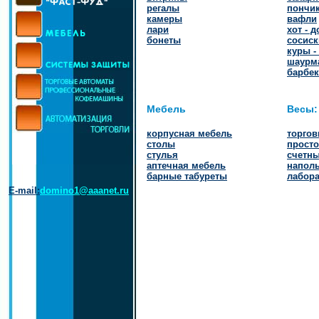
регалы
пончи
камеры
вафли
лари
хот - д
бонеты
сосиск
куры -
шаурм
барбе
Мебель
Весы:
корпусная мебель
торго
столы
просто
стулья
счетн
аптечная мебель
напол
барные табуреты
лабор
E-mail:
domino1@aaanet.ru