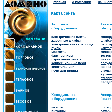
главная
о компании
наши об
Карта сайта
Тепловое
Техно
оборудование
обору
электрические плиты
мясор
жарочные шкафы
слайс
электрические сковороды
овоще
грили
карто
мармиты
миксе
фритюрницы
тесто
пароконвектоматы
линии 
конвекционные печи
посуд
кипятильники
ванны
печи для пиццы
столы
кухон
стелла
холод
Холодильное
Аппар
оборудование
"фаст
шкафы
попко
витрины
сахарн